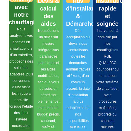
Devis &
Rdv
Installation
avec
calcul
d'installation
rapide
notre
des
&
et
chauffagiste
aides
Démarches
soignée
Nous
Nous éditons
Dès
Intervention à
analysons vos
un devis sur
acceptation du
domicile par
attentes en
mesure
devis, nous
nos
chauffage lors
intégrant vos
centralisons
chauffagistes
d’un entretien,
paramètres
toutes les
RGE
proposons des
techniques et
démarches
QUALIPAC
solutions
les aides
administratives
pour poser ou
adaptées, puis
mobilisables,
et fixons, d’un
remplacer
convenons
afin que vous
commun
votre système
d’une visite
puissiez en
accord, la date
de chauffage,
technique à
bénéficier
d’installation
avec
domicile
pleinement et
la plus
procédures
lorsque l’étude
maintenir un
adaptée selon
maîtrisées,
des lieux
budget précis,
nos
propreté du
s’avère
cohérent,
disponibilités
chantier,
nécessaire.
maîtrisé.
mutuelles.
sécurité