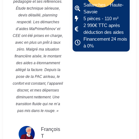
pédagogie et ses références.
Sallanches - Haute-
Étude technique sérieuse,
Savoie
devis détaillé, planning
5 pièces - 110 m²
respecté. Les démarches
2 990€ TTC après
d’aides MaPrimeRénov’ et
déduction des aides
CEE ont été prises en charge,
Financement 24 mois
avec en plus un prêt à taux
à 0%
zéro. Malgré ma situation
financière aisée, le montant
des aides a étonnamment
allégé la facture. Depuis la
pose de la PAC air/eau, le
confort est constant, l’appareil
discret, et mes dépenses
diminuent nettement. Une
transition fluide qui ne m’a
pas mis dans le rouge. »
François
T