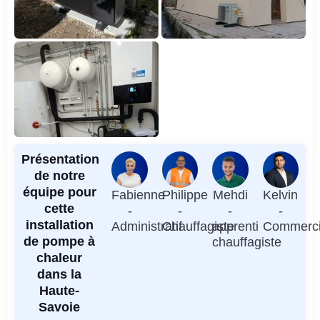
Présentation
de notre
équipe pour
Fabienne
Philippe
Mehdi
Kelvin
cette
-
-
-
-
installation
Administratif
Chauffagiste
apprenti
Commerci
de pompe à
chauffagiste
chaleur
dans la
Haute-
Savoie