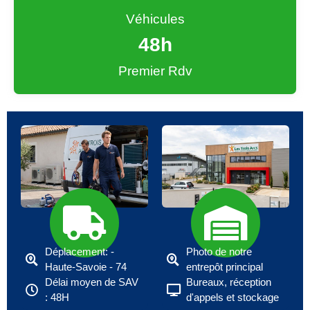
Véhicules
48
h
Premier Rdv
Déplacement: -
Photo de notre
Haute-Savoie - 74
entrepôt principal
Délai moyen de SAV
Bureaux, réception
: 48H
d'appels et stockage