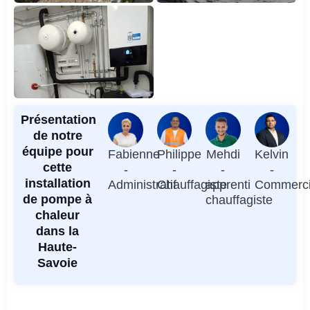
Présentation
de notre
équipe pour
Fabienne
Philippe
Mehdi
Kelvin
cette
-
-
-
-
installation
Administratif
Chauffagiste
apprenti
Commerci
de pompe à
chauffagiste
chaleur
dans la
Haute-
Savoie