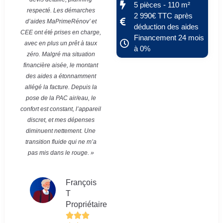
5 pièces - 110 m²
respecté. Les démarches
2 990€ TTC après
d’aides MaPrimeRénov’ et
déduction des aides
CEE ont été prises en charge,
Financement 24 mois
avec en plus un prêt à taux
à 0%
zéro. Malgré ma situation
financière aisée, le montant
des aides a étonnamment
allégé la facture. Depuis la
pose de la PAC air/eau, le
confort est constant, l’appareil
discret, et mes dépenses
diminuent nettement. Une
transition fluide qui ne m’a
pas mis dans le rouge. »
François
T
Propriétaire