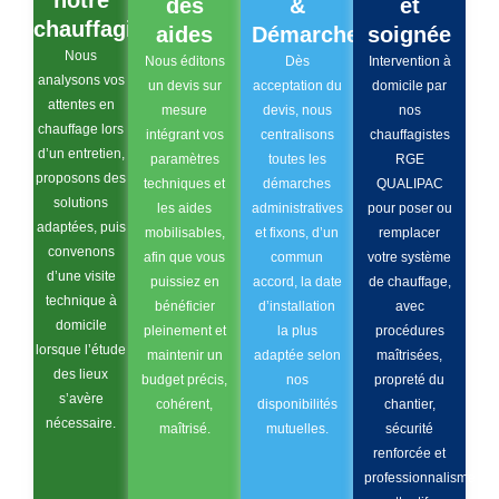
des
&
et
chauffagiste
aides
Démarches
soignée
Nous
Nous éditons
Dès
Intervention à
analysons vos
un devis sur
acceptation du
domicile par
attentes en
mesure
devis, nous
nos
chauffage lors
intégrant vos
centralisons
chauffagistes
d’un entretien,
paramètres
toutes les
RGE
proposons des
techniques et
démarches
QUALIPAC
solutions
les aides
administratives
pour poser ou
adaptées, puis
mobilisables,
et fixons, d’un
remplacer
convenons
afin que vous
commun
votre système
d’une visite
puissiez en
accord, la date
de chauffage,
technique à
bénéficier
d’installation
avec
domicile
pleinement et
la plus
procédures
lorsque l’étude
maintenir un
adaptée selon
maîtrisées,
des lieux
budget précis,
nos
propreté du
s’avère
cohérent,
disponibilités
chantier,
nécessaire.
maîtrisé.
mutuelles.
sécurité
renforcée et
professionnalisme