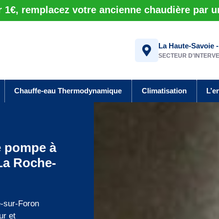
r 1€, remplacez votre ancienne chaudière par 
La Haute-Savoie -
SECTEUR D'INTERV
Chauffe-eau Thermodynamique
Climatisation
L’e
de pompe à
 La Roche-
e-sur-Foron
ur et