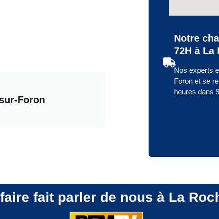
Notre cha
72H à La 
Nos experts e
Foron et se r
heures dans 
sur-Foron
faire fait parler de nous à La Ro