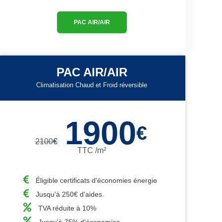
PAC AIR/AIR
PAC AIR/AIR
Climatisation Chaud et Froid réversible
1900
€
2100
€
TTC /m²
Éligible certificats d'économies énergie
Jusqu'à 250€ d'aides.
TVA réduite à 10%
Jusqu'à 75% d'économies