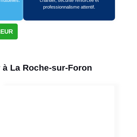
 mutuelles.
chantier, sécurité renforcée et
professionnalisme attentif.
LEUR
r à La Roche-sur-Foron