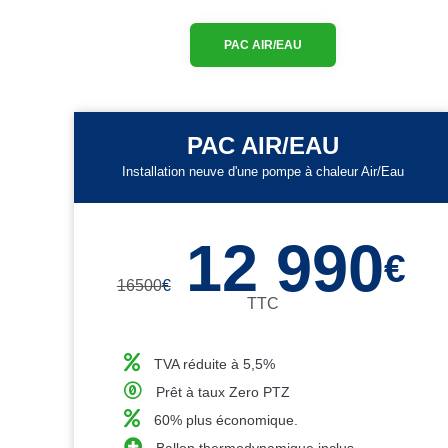
PAC AIR/EAU
PAC AIR/EAU
Installation neuve d'une pompe à chaleur Air/Eau
12 990
€
16500
€
TTC
TVA réduite à 5,5%
Prêt à taux Zero PTZ
60% plus économique.
Ballon thermodynamique inclus