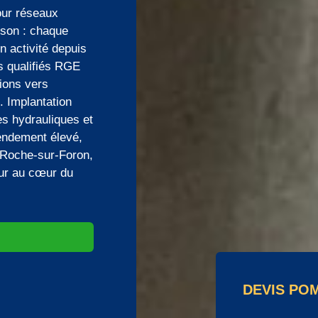
our réseaux
ison : chaque
n activité depuis
s qualifiés RGE
ions vers
. Implantation
es hydrauliques et
endement élevé,
a Roche-sur-Foron,
eur au cœur du
DEVIS PO