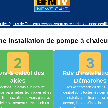
ifiés.fr, plus de 74 clients reconnaissent notre sérieux et notre certif
e installation de pompe à chaleu
vis & calcul des
Rdv d'installati
aides
Démarches
éditons un devis sur mesure
Dès acceptation du devis,
 vos paramètres techniques et les
centralisons toutes les dém
ilisables, afin que vous puissiez
administratives et fixons, d’u
icier pleinement et maintenir un
accord, la date d’installation 