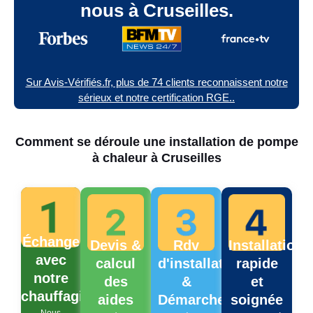
nous à Cruseilles.
Sur Avis-Vérifiés.fr, plus de 74 clients reconnaissent notre
sérieux et notre certification RGE..
Comment se déroule une installation de pompe
à chaleur à Cruseilles
Échange
Devis &
Rdv
Installation
avec
calcul
d'installation
rapide
notre
des
&
et
chauffagiste
aides
Démarches
soignée
Nous