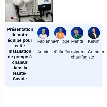
Présentation
de notre
équipe pour
Fabienne
Philippe
Mehdi
Kelvin
cette
-
-
-
-
installation
Administratif
Chauffagiste
apprenti
Commerci
de pompe à
chauffagiste
chaleur
dans la
Haute-
Savoie