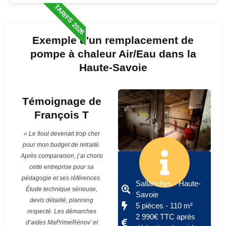
TARIFS 2026
Exemple d'un remplacement de
pompe à chaleur Air/Eau dans la
Haute-Savoie
Témoignage de
François T
« Le fioul devenait trop cher
pour mon budget de retraité.
Après comparaison, j’ai choisi
cette entreprise pour sa
pédagogie et ses références.
Sallanches - Haute-
Étude technique sérieuse,
Savoie
devis détaillé, planning
5 pièces - 110 m²
respecté. Les démarches
2 990€ TTC après
d’aides MaPrimeRénov’ et