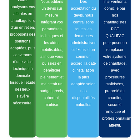
Nous éditons
Dès
Intervention à
analysons vos
un devis sur
acceptation du
domicile par
attentes en
mesure
devis, nous
nos
chauffage lors
intégrant vos
centralisons
chauffagistes
d’un entretien,
paramètres
toutes les
RGE
proposons des
techniques et
démarches
QUALIPAC
solutions
les aides
administratives
pour poser ou
adaptées, puis
mobilisables,
et fixons, d’un
remplacer
convenons
afin que vous
commun
votre système
d’une visite
puissiez en
accord, la date
de chauffage,
technique à
bénéficier
d’installation
avec
domicile
pleinement et
la plus
procédures
lorsque l’étude
maintenir un
adaptée selon
maîtrisées,
des lieux
budget précis,
nos
propreté du
s’avère
cohérent,
disponibilités
chantier,
nécessaire.
maîtrisé.
mutuelles.
sécurité
renforcée et
professionnalisme
attentif.