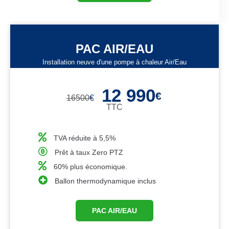
PAC AIR/EAU
Installation neuve d'une pompe à chaleur Air/Eau
12 990
€
16500
€
TTC
TVA réduite à 5,5%
Prêt à taux Zero PTZ
60% plus économique.
Ballon thermodynamique inclus
PAC AIR/EAU