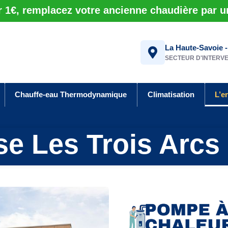
r 1€, remplacez votre ancienne chaudière par 
La Haute-Savoie -
SECTEUR D'INTERV
Chauffe-eau Thermodynamique
Climatisation
L’e
se Les Trois Arcs