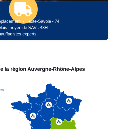
placement: - Haute-Savoie - 74
lais moyen de SAV : 48H
auffagistes experts
te la région Auvergne-Rhône-Alpes