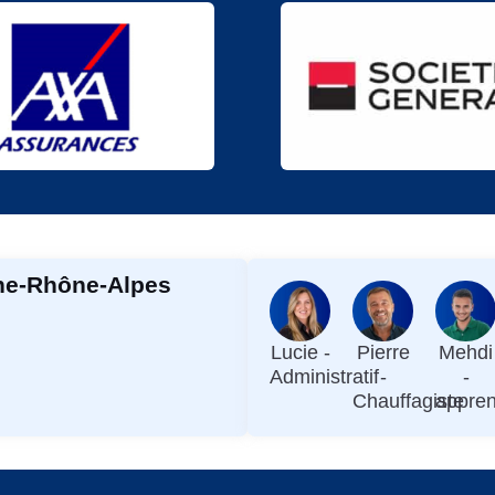
gne-Rhône-Alpes
Lucie -
Pierre
Mehdi
Administratif
-
-
Chauffagiste
appren