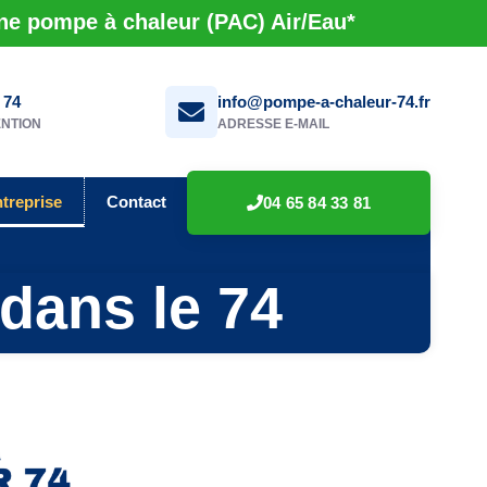
une pompe à chaleur (PAC) Air/Eau*
 74
info@pompe-a-chaleur-74.fr
ENTION
ADRESSE E-MAIL
ntreprise
Contact
04 65 84 33 81
 dans le 74