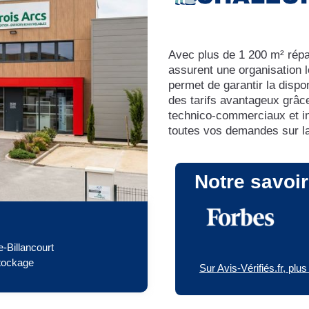
Avec plus de 1 200 m² répar
assurent une organisation l
permet de garantir la dispon
des tarifs avantageux grâce
technico-commerciaux et in
toutes vos demandes sur l
Notre savoir 
-Billancourt
stockage
Sur Avis-Vérifiés.fr, plu