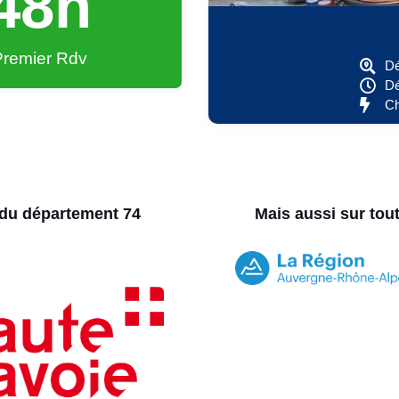
48
h
Premier Rdv
Dé
Dé
Ch
 du département 74
Mais aussi sur tou