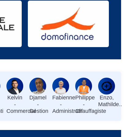
Kelvin
Djamel
Fabienne
Philippe
Enzo,
-
-
-
-
Mathilde..
ti
Commercial
Gestion
Administratif
Chauffagiste