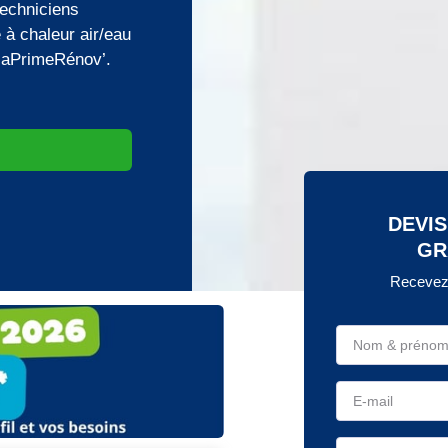
techniciens
e à chaleur air/eau
 MaPrimeRénov’.
DEVIS
GR
Recevez 