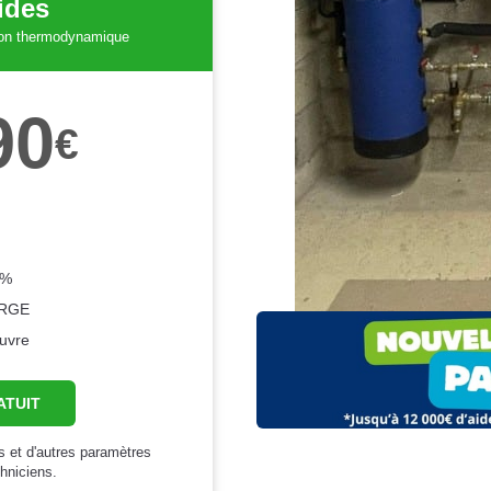
aides
llon thermodynamique
90
€
0%
 RGE
euvre
ATUIT
es et d'autres paramètres
hniciens.