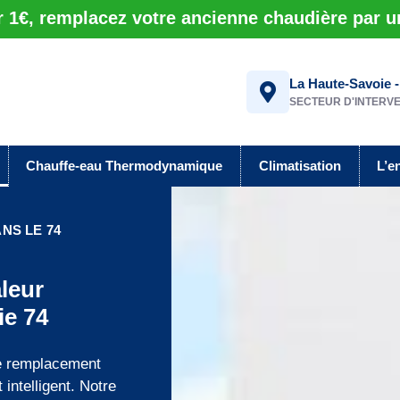
r 1€, remplacez votre ancienne chaudière par 
La Haute-Savoie -
SECTEUR D'INTERV
Chauffe-eau Thermodynamique
Climatisation
L’e
NS LE 74
leur
ie 74
e remplacement
intelligent. Notre