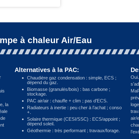
mpe à chaleur Air/Eau
Alternatives à la PAC:
De
r
Oui.
Chaudière gaz condensation : simple, ECS ;
dépend du gaz.
s’ad
Biomasse (granulés/bois) : bas carbone ;
uis
MaP
stockage.
prév
PAC air/air : chauffe + clim ; pas d’ECS.
e, la
loge
Radiateurs à inertie : peu cher à l’achat ; conso
éale
trav
+.
 de
air/
Solaire thermique (CESI/SSC) : ECS/appoint ;
dépend soleil.
nt
chau
Géothermie : très performant ; travaux/forage.
l’ex